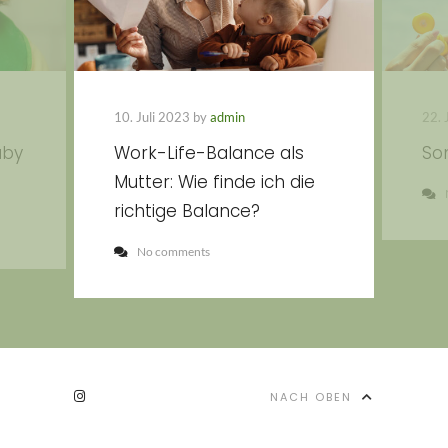
10. Juli 2023 by
admin
22. 
aby
Work-Life-Balance als
So
Mutter: Wie finde ich die
richtige Balance?
No comments
NACH OBEN