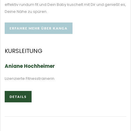
effektiv rundum fit und Dein Baby kuschelt mit Dir und genießt es,
Deine Nähe zu spüren.
ERFAHRE MEHR ÜBER KANGA
ERFAHRE MEHR ÜBER KANGA
KURSLEITUNG
Aniane Hochheimer
Lizenzierte Fitnesstrainerin
DETAILS
DETAILS