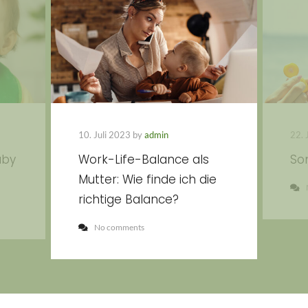
10. Juli 2023 by
admin
22. 
aby
Work-Life-Balance als
So
Mutter: Wie finde ich die
richtige Balance?
No comments