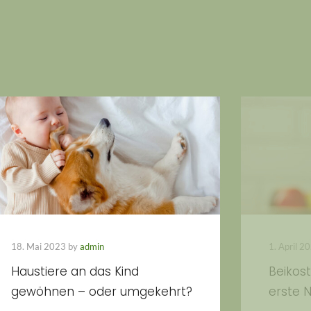
18. Mai 2023 by
admin
1. April 2
Haustiere an das Kind
Beikos
gewöhnen – oder umgekehrt?
erste 