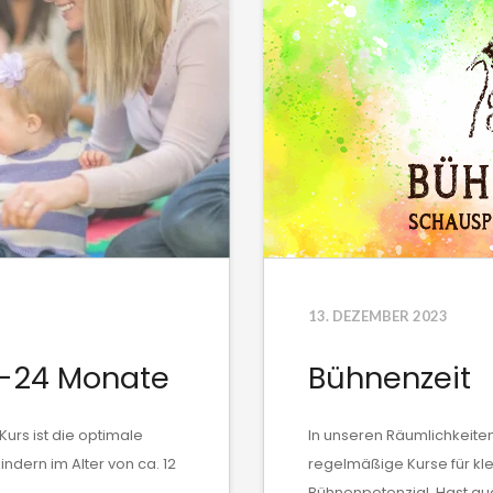
13. DEZEMBER 2023
0-24 Monate
Bühnenzeit
urs ist die optimale
In unseren Räumlichkeiten
kindern im Alter von ca. 12
regelmäßige Kurse für k
Bühnenpotenzial. Hast auc