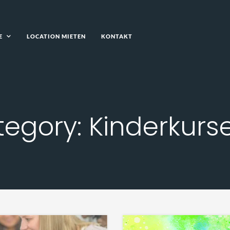
E
LOCATION MIETEN
KONTAKT
E
LOCATION MIETEN
KONTAKT
egory: Kinderkurs