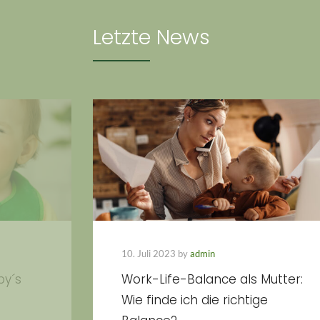
Letzte News
10. Juli 2023 by
admin
by´s
Work-Life-Balance als Mutter:
Wie finde ich die richtige