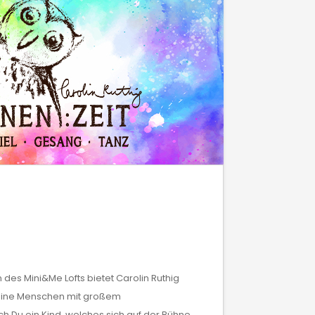
 des Mini&Me Lofts bietet Carolin Ruthig
leine Menschen mit großem
h Du ein Kind, welches sich auf der Bühne